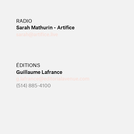
RADIO
Sarah Mathurin - Artifice
sarah@artifice.live
ÉDITIONS
Guillaume Lafrance
g.lafrance@editorialavenue.com
(514) 885-4100